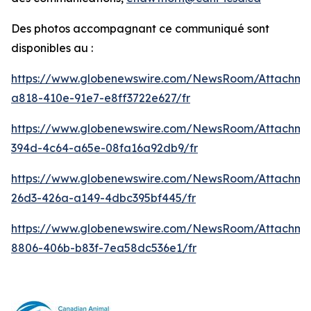
Des photos accompagnant ce communiqué sont
disponibles au :
https://www.globenewswire.com/NewsRoom/Attachm
a818-410e-91e7-e8ff3722e627/fr
https://www.globenewswire.com/NewsRoom/Attachme
394d-4c64-a65e-08fa16a92db9/fr
https://www.globenewswire.com/NewsRoom/Attachm
26d3-426a-a149-4dbc395bf445/fr
https://www.globenewswire.com/NewsRoom/Attachme
8806-406b-b83f-7ea58dc536e1/fr