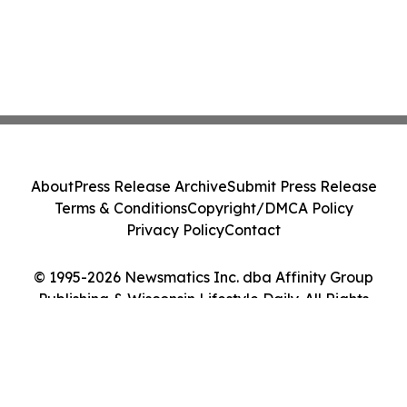
About
Press Release Archive
Submit Press Release
Terms & Conditions
Copyright/DMCA Policy
Privacy Policy
Contact
© 1995-2026 Newsmatics Inc. dba Affinity Group
Publishing & Wisconsin Lifestyle Daily. All Rights
Reserved.
Cookie Settings / Your Privacy Choices