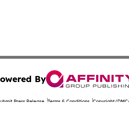
owered By
ubmit Press Release
Terms & Conditions
Copyright/DMCA
nc. dba Affinity Group Publishing & Wisconsin Lifestyle Da
Cookie Settings / Your Privacy Choices