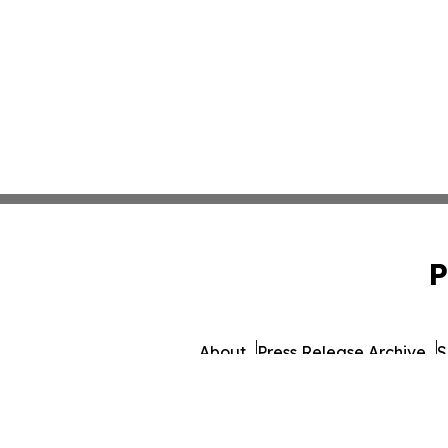
P
About
Press Release Archive
S
© 1995-2026 Newsmatics I