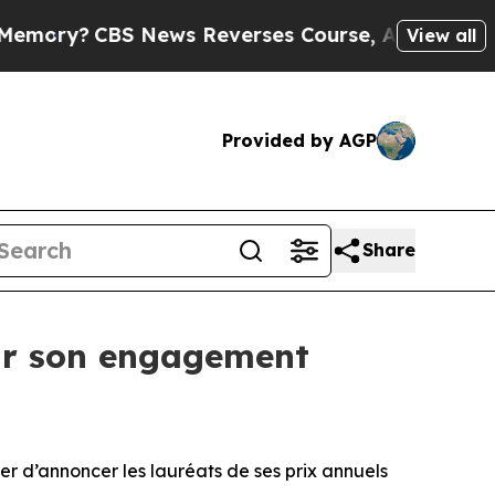
y?
CBS News Reverses Course, Airs Story on 9/1
View all
Provided by AGP
Share
ur son engagement
r d’annoncer les lauréats de ses prix annuels