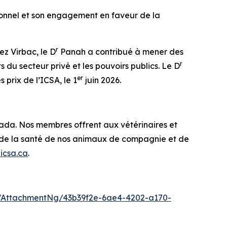
ionnel et son engagement en faveur de la
r
ez Virbac, le D
Panah a contribué à mener des
r
ts du secteur privé et les pouvoirs publics. Le D
er
 prix de l’ICSA, le 1
juin 2026.
nada. Nos membres offrent aux vétérinaires et
en de la santé de nos animaux de compagnie et de
icsa.ca
.
/AttachmentNg/43b39f2e-6ae4-4202-a170-