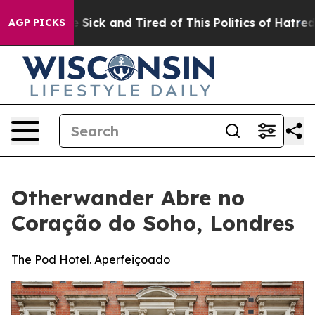
e Are Sick and Tired of This Politics of Hatred”
The St
AGP PICKS
Otherwander Abre no
Coração do Soho, Londres
The Pod Hotel. Aperfeiçoado