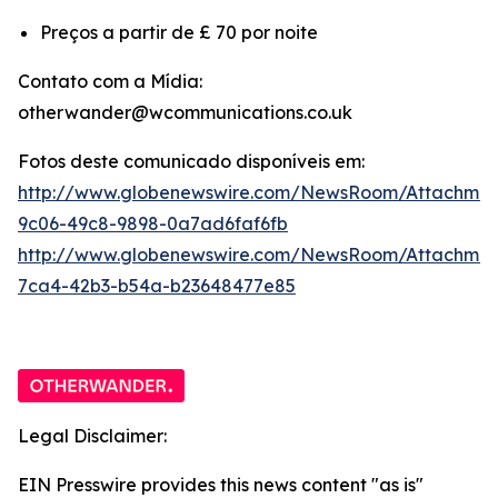
Preços a partir de £ 70 por noite
Contato com a Mídia:
otherwander@wcommunications.co.uk
Fotos deste comunicado disponíveis em:
http://www.globenewswire.com/NewsRoom/Attachmen
9c06-49c8-9898-0a7ad6faf6fb
http://www.globenewswire.com/NewsRoom/Attachme
7ca4-42b3-b54a-b23648477e85
Legal Disclaimer:
EIN Presswire provides this news content "as is"