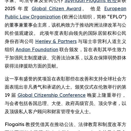
学家、司法专家及全民公仆
Spyridon Flogaitis 教授
荣获
2025 年度
Global Citizen Award
。 他是
European
Public Law Organization
(欧洲公法组织，简称 “EPLO”)
的董事兼董事会主席，该机构致力于推动跨洲法律改革与公
民价值观建设。 此项年度表彰由领先的国际居留权和公民
身份咨询公司
Henley & Partners
与瑞士非营利人道主义
组织
Andan Foundation
联合颁发，旨在表彰其毕生致力
于加强民主制度建设、完善法治体系，以及在保障弱势群体
获得法律援助方面的贡献。
这一享有盛誉的奖项旨在表彰那些在改善和支持全球社会方
面表现出非凡勇气和承诺的人士。颁奖仪式在伦敦举行的第
19 届
Global Citizenship Conference
晚宴上隆重举行，
与会者包括各国总理、大使、政府高级官员、顶尖学者，以
及顶级私人客户顾问和财富管理专业人士。
Flogaitis 教授凭借其在推动公法、法律教育和制度改革方