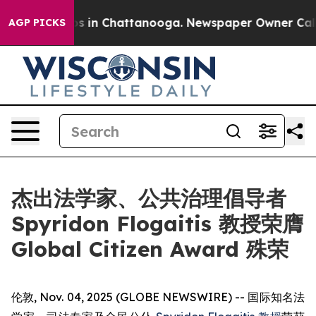
apse
Chaos in Chattanooga. Newspaper Owner Calls th
AGP PICKS
杰出法学家、公共治理倡导者
Spyridon Flogaitis 教授荣膺
Global Citizen Award 殊荣
伦敦, Nov. 04, 2025 (GLOBE NEWSWIRE) -- 国际知名法