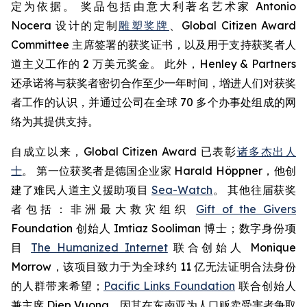
定为依据。 奖品包括由意大利著名艺术家 Antonio
Nocera 设计的定制
雕塑奖牌
、Global Citizen Award
Committee 主席签署的获奖证书，以及用于支持获奖者人
道主义工作的 2 万美元奖金。 此外，Henley & Partners
还承诺将与获奖者密切合作至少一年时间，增进人们对获奖
者工作的认识，并通过公司在全球 70 多个办事处组成的网
络为其提供支持。
自成立以来，Global Citizen Award 已表彰
诸多杰出人
士
。 第一位获奖者是德国企业家 Harald Höppner，他创
建了难民人道主义援助项目
Sea-Watch
。 其他往届获奖
者包括：非洲最大救灾组织
Gift of the Givers
Foundation 创始人 Imtiaz Sooliman 博士；数字身份项
目
The Humanized Internet
联合创始人 Monique
Morrow，该项目致力于为全球约 11 亿无法证明合法身份
的人群带来希望；
Pacific Links Foundation
联合创始人
兼主席 Diep Vuong，因其在东南亚为人口贩卖受害者争取