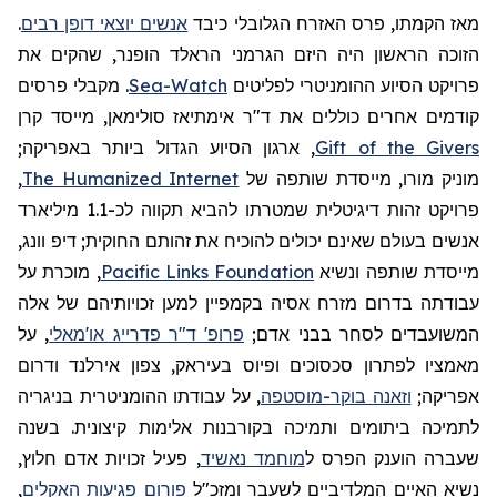
מאז הקמתו, פרס האזרח הגלובלי כיבד
אנשים יוצאי דופן רבים
.
הזוכה הראשון היה היזם הגרמני
הראלד
הופנר
, שהקים את
פרויקט הסיוע ההומניטרי לפליטים
Sea-Watch
. מקבלי פרסים
קודמים אחרים כוללים את ד"ר
אימתיאז
סולימאן, מייסד קרן
Gift of the Givers
, ארגון הסיוע הגדול ביותר באפריקה;
מוניק
מורו, מייסדת שותפה של
The Humanized Internet
,
פרויקט זהות דיגיטלית שמטרתו להביא תקווה לכ-1.1 מיליארד
אנשים בעולם שאינם יכולים להוכיח את זהותם החוקית; דיפ
וונג
,
מייסדת שותפה ונשיא
Pacific Links Foundation
, מוכרת על
עבודתה בדרום מזרח אסיה בקמפיין למען זכויותיהם של אלה
המשועבדים לסחר בבני אדם;
פרופ' ד"ר פדרייג או'מאלי
, על
מאמציו לפתרון סכסוכים ופיוס בעיראק, צפון אירלנד ודרום
אפריקה;
וזאנה בוקר-מוסטפה
, על עבודתו ההומניטרית בניגריה
לתמיכה ביתומים ותמיכה בקורבנות אלימות קיצונית. בשנה
שעברה הוענק הפרס ל
מוחמד נאשיד
, פעיל זכויות אדם חלוץ,
נשיא האיים המלדיביים לשעבר
ומזכ"ל
פורום פגיעות האקלים
,