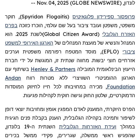
לונדון, Nov. 04, 2025 (GLOBE NEWSWIRE) --
פרופסור ספירידון פלוגאיטיס
(
Spyridon Flogaitis
)
, חוקר
משפטי, משפטן ועובד ציבור בעל שם עולמי, הוכרז כזוכה
בפרס
האזרח הגלובלי
(
Global Citizen Award
)
לשנת 2025. הוא
המנהל והנשיא של מועצת המנהלים של
הארגון האירופי למשפט
ציבורי
(EPLO), מוסד המטפח רפורמה משפטית וערכים
אזרחיים חוצי יבשות. מחווה שנתית זו, המוגשת על ידי חברת
הייעוץ הבינלאומית המובילה
Henley & Partners
בשיתוף עם
הארגון ההומניטרי השוויצרי ללא מטרות רווח
Andan
Foundation
, מכירה במחויבותו לכל חייו לחיזוק המוסדות
הדמוקרטיים, שלטון החוק וגישה חוקית לקהילות פגיעות.
הפרס היוקרתי, המוענק לאדם המפגין אומץ ומחויבות יוצאי דופן
לשיפור ותמיכה בקהילה הגלובלית, הוענק בקבלת פנים חגיגית
במהלך
ועידת האזרחות הגלובלית
השנתית ה-19 בלונדון,
שהפגיש ראשי ממשלה, שגרירים, פקידי ממשל בכירים