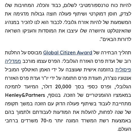
להיות כוח טרנספורמטיבי לשלום, כבוד והכלה. המחויבות שלו
לצדק, חוסן דמוקרטי ושיתוף פעולה חוצה גבולות מדגימה את
המשמעות של להיות אזרח גלובלי. לכבוד הוא לנו להכיר במנהיג
שהאינטלקט והיושרה שלו עיצבו את המוסדות והעניקו השראה
לדורות הבאים".
תהליך הבחירה
של
Global Citizen Award
מבוסס על החלטת
רוב של ועדת פרס האזרח הגלובלי. הפרס עצמו מורכב
ממדליה
פיסולית
בהזמנה אישית שעוצבה על ידי האמן האיטלקי המוביל
אנטוניו
נוצ'רה
, תעודת פרס חתומה על ידי יו"ר ועדת פרס האזרח
הגלובלי, ופרס כספי בסך 20,000 דולר, המיועד לתמיכה
במאמציו ההומניטריים של הזוכה. בנוסף,
Henley&Partners
מתחייבת לעבוד בשיתוף פעולה הדוק עם הזוכה במשך תקופה
של שנה לפחות, להעלות את המודעות לעבודתם ולתמוך בהם
באמצעות רשת המשרד המונה יותר מ-70 משרדים ברחבי
העולם.