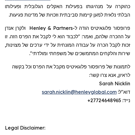
כהוקרה על מנהיגותו בפעילות האקלים הגלובלית ופעילותו
הבלתי נלאית למען קיימות סביבתית וזכויות של מדינות פגיעות.
פרופסור
פלוגאיטיס
הודה
ל-
Henley & Partners
ולקרן אנדן
על ההכרה שלהם, ואמר: "לכבוד הוא לי לקבל את הפרס הזה. זו
זכות לקבל הכרה על עבודה המונחית על ידי ערכים של מצוינות,
שירות והלקחים המתמשכים של משפחתי ומולדתי".
לתמונות של פרופסור
פלוגאיטיס
מקבל את הפרס וכל בקשה
לראיון, אנא צרו קשר:
Sarah Nicklin
דוא"ל:
sarah.nicklin@henleyglobal.com
נייד:
+27724648965
Legal Disclaimer: