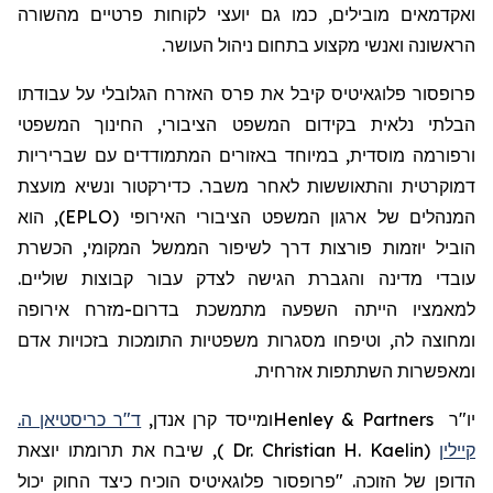
ואקדמאים מובילים, כמו גם יועצי לקוחות פרטיים מהשורה
הראשונה ואנשי מקצוע בתחום ניהול העושר.
פרופסור
פלוגאיטיס
קיבל את פרס האזרח הגלובלי על עבודתו
הבלתי נלאית בקידום המשפט הציבורי, החינוך המשפטי
ורפורמה מוסדית, במיוחד באזורים המתמודדים עם שבריריות
דמוקרטית והתאוששות לאחר משבר. כדירקטור ונשיא מועצת
המנהלים של ארגון המשפט הציבורי האירופי (EPLO), הוא
הוביל יוזמות פורצות דרך לשיפור הממשל המקומי, הכשרת
עובדי מדינה והגברת הגישה לצדק עבור קבוצות שוליים.
למאמציו הייתה השפעה מתמשכת בדרום-מזרח אירופה
ומחוצה לה, וטיפחו מסגרות משפטיות התומכות בזכויות אדם
ומאפשרות השתתפות אזרחית.
יו"ר
Henley & Partners
ומייסד קרן אנדן,
ד"ר כריסטיאן ה.
קיילין
(
Dr. Christian H. Kaelin
)
,
שיבח את תרומתו יוצאת
הדופן של הזוכה. "פרופסור
פלוגאיטיס
הוכיח כיצד החוק יכול